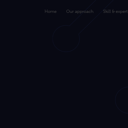
Home
Our approach
Skill & exper