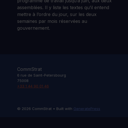
programme de travail jusqu’à juin, aux deux
assemblées. Il y liste les textes qu’il entend
mettre à l’ordre du jour, sur les deux
semaines par mois réservées au
gouvernement.
CommStrat
6 rue de Saint-Petersbourg
75008
+33 1 44 90 01 46
© 2026 CommStrat
• Built with
GeneratePress