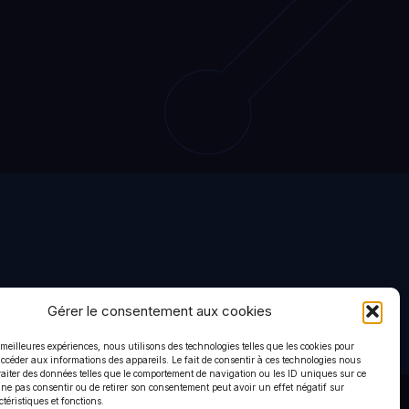
Gérer le consentement aux cookies
Terms of use
Privacy policy
s meilleures expériences, nous utilisons des technologies telles que les cookies pour
accéder aux informations des appareils. Le fait de consentir à ces technologies nous
raiter des données telles que le comportement de navigation ou les ID uniques sur ce
de ne pas consentir ou de retirer son consentement peut avoir un effet négatif sur
ctéristiques et fonctions.