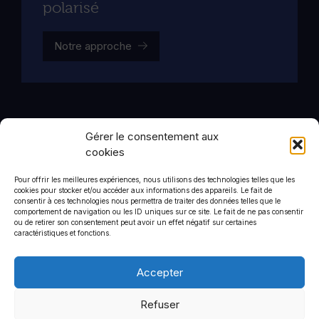
polarisé
Notre approche
Gérer le consentement aux
cookies
Pour offrir les meilleures expériences, nous utilisons des technologies telles que les
cookies pour stocker et/ou accéder aux informations des appareils. Le fait de
CommStrat
consentir à ces technologies nous permettra de traiter des données telles que le
6 rue de Saint-Petersbourg
comportement de navigation ou les ID uniques sur ce site. Le fait de ne pas consentir
ou de retirer son consentement peut avoir un effet négatif sur certaines
75008
caractéristiques et fonctions.
+33 1 44 90 01 46
Accepter
Refuser