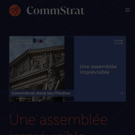
Aller
M
au
contenu
Une assemblée