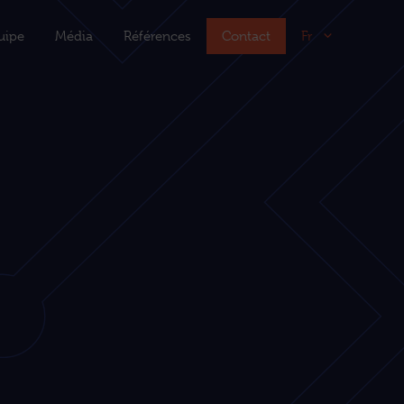
uipe
Média
Références
Contact
Fr