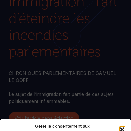
immigration : l’art
d’éteindre les
incendies
parlementaires
CHRONIQUES PARLEMENTAIRES DE SAMUEL
LE GOFF
Le sujet de l’immigration fait partie de ces sujets
politiquement inflammables.
Voir l’article dans Atlantico
Gérer le consentement aux