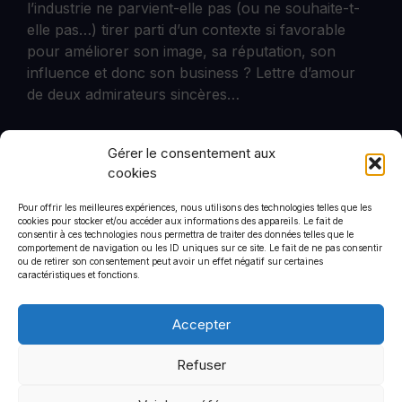
l’industrie ne parvient-elle pas (ou ne souhaite-t-
elle pas…) tirer parti d’un contexte si favorable
pour améliorer son image, sa réputation, son
influence et donc son business ? Lettre d’amour
de deux admirateurs sincères…
>> LIRE LA SUITE <<
Gérer le consentement aux
cookies
Pour offrir les meilleures expériences, nous utilisons des technologies telles que les
cookies pour stocker et/ou accéder aux informations des appareils. Le fait de
CommStrat
consentir à ces technologies nous permettra de traiter des données telles que le
6 rue de Saint-Petersbourg
comportement de navigation ou les ID uniques sur ce site. Le fait de ne pas consentir
ou de retirer son consentement peut avoir un effet négatif sur certaines
75008
caractéristiques et fonctions.
+33 1 44 90 01 46
Accepter
Refuser
Politique de confidentialité
Mentions légales