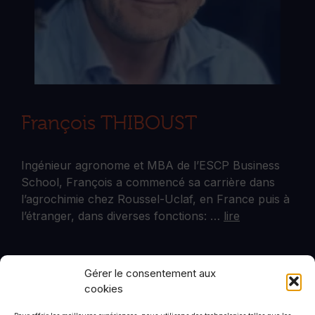
François THIBOUST
Ingénieur agronome et MBA de l’ESCP Business
School, François a commencé sa carrière dans
l’agrochimie chez Roussel-Uclaf, en France puis à
l’étranger, dans diverses fonctions: …
lire
Gérer le consentement aux
Plus d'articles
cookies