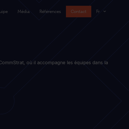
uipe
Média
Références
Contact
Fr
CommStrat, où il accompagne les équipes dans la