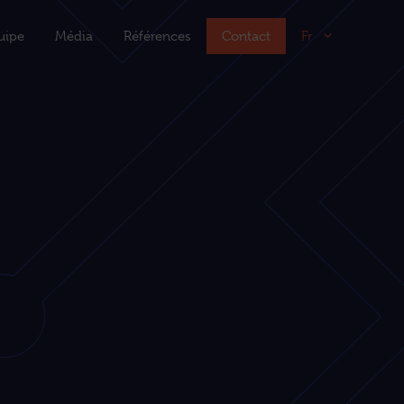
uipe
Média
Références
Contact
Fr