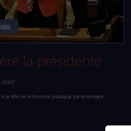
re la présidente
E GOFF
 à la tête de la fonction publique parlementaire.