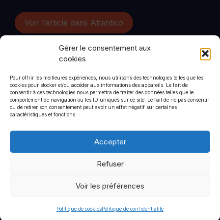
Voir l’article dans Atlantico
Gérer le consentement aux
cookies
Pour offrir les meilleures expériences, nous utilisons des technologies telles que les
cookies pour stocker et/ou accéder aux informations des appareils. Le fait de
CommStrat
consentir à ces technologies nous permettra de traiter des données telles que le
6 rue de Saint-Petersbourg
comportement de navigation ou les ID uniques sur ce site. Le fait de ne pas consentir
ou de retirer son consentement peut avoir un effet négatif sur certaines
75008
caractéristiques et fonctions.
+33 1 44 90 01 46
Accepter
Refuser
Politique de confidentialité
Mentions légales
Voir les préférences
© 2026 CommStrat
• Construit avec
GeneratePress
Politique de cookies
Politique de confidentialité