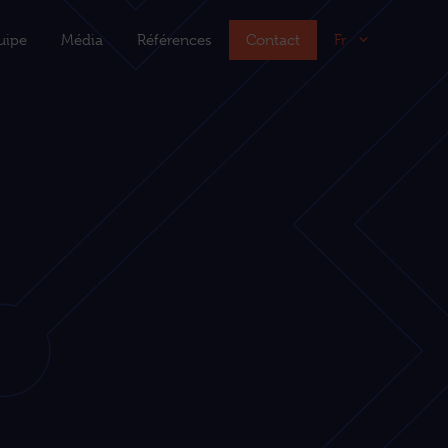
uipe
Média
Références
Contact
Fr