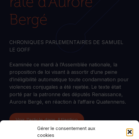
raté d’Aurore
Bergé
CHRONIQUES PARLEMENTAIRES DE SAMUEL
LE GOFF
Examinée ce mardi à l’Assemblée nationale, la
proposition de loi visant à assortir d’une peine
d’inéligibilité automatique toute condamnation pour
violences conjugales a été rejetée. Le texte était
porté par la patronne des députés Renaissance,
Aurore Bergé, en réaction à l’affaire Quatennens.
Voir l’article dans Atlantico
Gérer le consentement aux
cookies