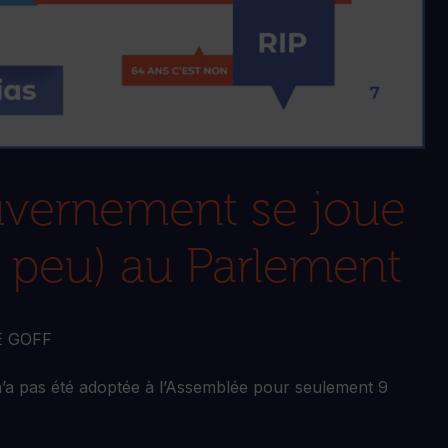
uvernement se joue
n peu) au Parlement
E GOFF
’a pas été adoptée à l’Assemblée pour seulement 9