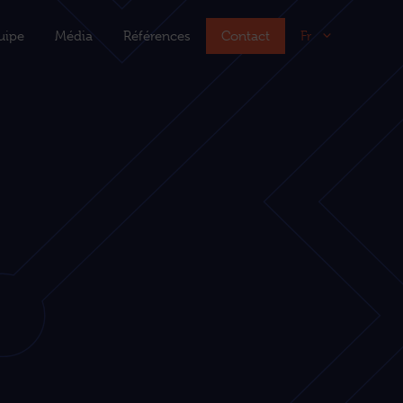
uipe
Média
Références
Contact
Fr