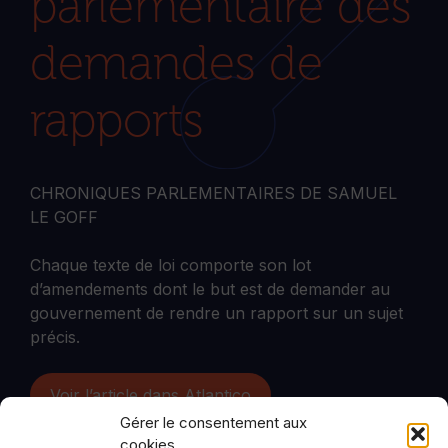
parlementaire des
demandes de
rapports
CHRONIQUES PARLEMENTAIRES DE SAMUEL
LE GOFF
Chaque texte de loi comporte son lot
d’amendements dont le but est de demander au
gouvernement de rendre un rapport sur un sujet
précis.
Voir l’article dans Atlantico
Gérer le consentement aux
cookies