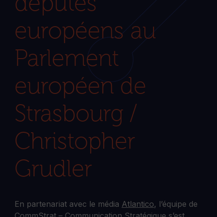
députés
européens au
Parlement
européen de
Strasbourg /
Christopher
Grudler
En partenariat avec le média
Atlantico
, l’équipe de
CommStrat – Communication Stratégique
s’est