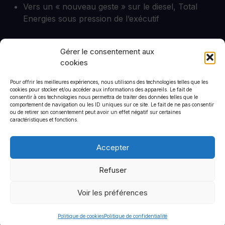
Vers un « nouveau geste » sur le diesel, Total
Energies sous pression de l’exécutif
ECOUTER LE REPLAY SUR FRANCE INFO
Gérer le consentement aux
cookies
Pour offrir les meilleures expériences, nous utilisons des technologies telles que les
cookies pour stocker et/ou accéder aux informations des appareils. Le fait de
CommStrat
consentir à ces technologies nous permettra de traiter des données telles que le
comportement de navigation ou les ID uniques sur ce site. Le fait de ne pas consentir
6 rue de Saint-Petersbourg
ou de retirer son consentement peut avoir un effet négatif sur certaines
75008
caractéristiques et fonctions.
+33 1 44 90 01 46
Accepter
Refuser
Politique de confidentialité
Mentions légales
Voir les préférences
© 2026 CommStrat
• Construit avec
GeneratePress
Politique de cookies
Politique de confidentialité