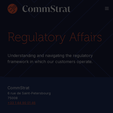
Skip
M
to
content
Regulatory Affairs
Understanding and navigating the regulatory
framework in which our customers operate.
CommStrat
6 rue de Saint-Petersbourg
75008
+33 1 44 90 01 46