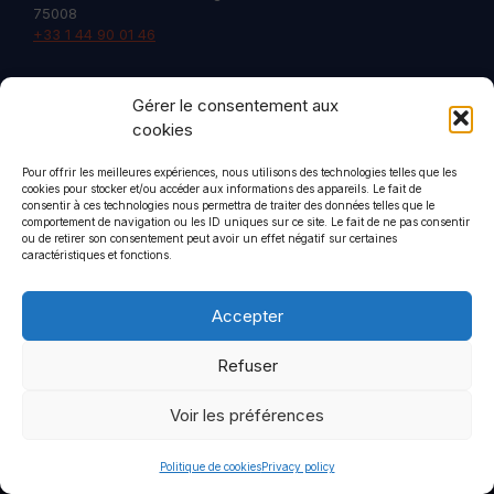
75008
+33 1 44 90 01 46
Gérer le consentement aux
cookies
Terms of use
Privacy policy
Pour offrir les meilleures expériences, nous utilisons des technologies telles que les
cookies pour stocker et/ou accéder aux informations des appareils. Le fait de
© 2026 CommStrat
• Built with
GeneratePress
consentir à ces technologies nous permettra de traiter des données telles que le
comportement de navigation ou les ID uniques sur ce site. Le fait de ne pas consentir
ou de retirer son consentement peut avoir un effet négatif sur certaines
caractéristiques et fonctions.
Accepter
Refuser
Voir les préférences
Politique de cookies
Privacy policy