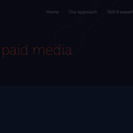
Home
Our approach
Skill & exper
 paid media