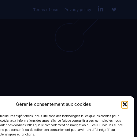
Terms of use
Privacy policy
Gérer le consentement aux cookies
s meilleures expériences, nous utilisons des technologies telles que les cookies pour
accéder aux informations des appareils. Le fait de consentir à ces technologies nous
raiter des données telles que le comportement de navigation ou les ID uniques sur ce
de ne pas consentir ou de retirer son consentement peut avoir un effet négatif sur
ctéristiques et fonctions.