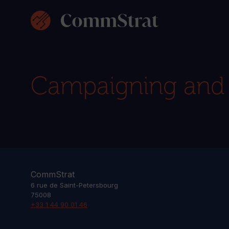
Skip
to
content
Campaigning and
CommStrat
6 rue de Saint-Petersbourg
75008
+33 1 44 90 01 46