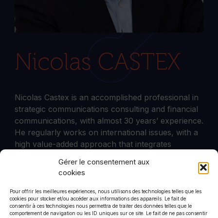
Nicolas CASTEX
Nicolas Castex is an accomplished professional in
strategic communications consulting and financial
communications, with almost 30 years’ experience.
He regularly works on international issues, with a
high value-added approach that integrates
executive support and management of sensitive or
Gérer le consentement aux
crisis situations.
cookies
Pour offrir les meilleures expériences, nous utilisons des technologies telles que les
cookies pour stocker et/ou accéder aux informations des appareils. Le fait de
consentir à ces technologies nous permettra de traiter des données telles que le
comportement de navigation ou les ID uniques sur ce site. Le fait de ne pas consentir
CommStrat