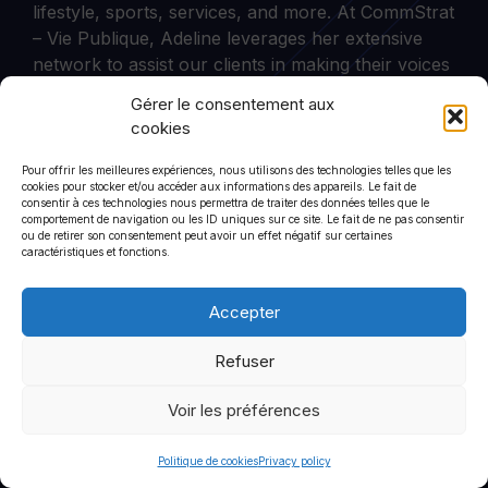
lifestyle, sports, services, and more. At CommStrat
– Vie Publique, Adeline leverages her extensive
network to assist our clients in making their voices
heard in the media and on social networks.
Gérer le consentement aux
cookies
Pour offrir les meilleures expériences, nous utilisons des technologies telles que les
cookies pour stocker et/ou accéder aux informations des appareils. Le fait de
CommStrat
consentir à ces technologies nous permettra de traiter des données telles que le
comportement de navigation ou les ID uniques sur ce site. Le fait de ne pas consentir
6 rue de Saint-Petersbourg
ou de retirer son consentement peut avoir un effet négatif sur certaines
75008
caractéristiques et fonctions.
+33 1 44 90 01 46
Accepter
Refuser
Terms of use
Privacy policy
Voir les préférences
© 2026 CommStrat
• Built with
GeneratePress
Politique de cookies
Privacy policy