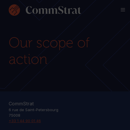
Skip
M
to
content
Our scope of
action
CommStrat
6 rue de Saint-Petersbourg
75008
+33 1 44 90 01 46