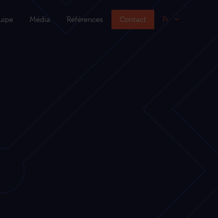
uipe
Média
Références
Contact
Fr