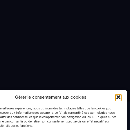
Gérer le consentement aux cookies
s meilleures expériences, nous utilisons des technologies telles que les cookies pour
accéder aux informations des appareils. Le fait de consentir à ces technologies nous
raiter des données telles que le comportement de navigation ou les ID uniques sur ce
de ne pas consentir ou de retirer son consentement peut avoir un effet négatif sur
ctéristiques et fonctions.