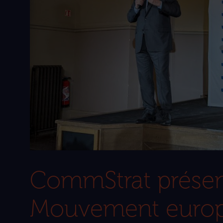
CommStrat présen
Mouvement europ