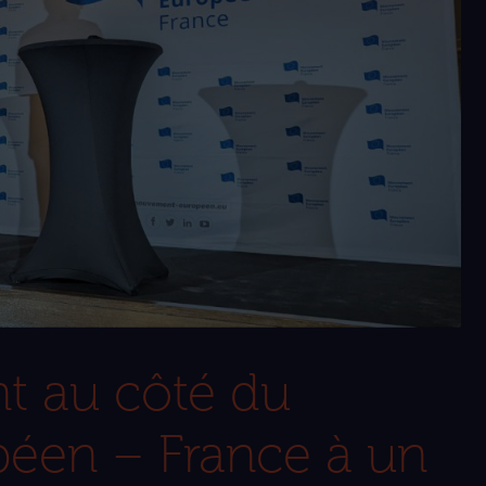
t au côté du
éen – France à un