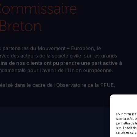
Commissaire
Breton
nos partenaires du Mouvement – Européen, le
c des acteurs de la société civile sur les grands
ins de nos clients ont pu prendre une part active à
damentale pour l’avenir de l’Union européenne.
éalisé dans le cadre de l’Observatoire de la PFUE.
Pour offrir le
stocker et/ou 
permettra de t
site. Le fait 
certaines cara