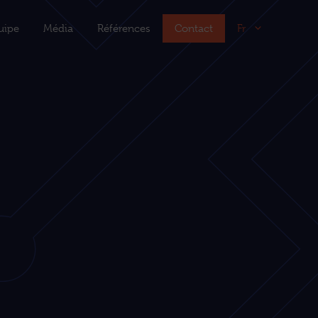
uipe
Média
Références
Contact
Fr