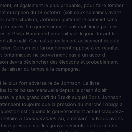
ment, et également le plus probable, pour faire tomber
met européen du 18 octobre (soit deux semaines avant
ns cette situation, Johnson quitterait le sommet sans
e peu après. Un gouvernement national dirigé par des
mer et Philip Hammond pourrait voir le jour durant la
 alternatif. Ceci est actuellement activement discuté,
ncilier. Corbyn est farouchement opposé à ce résultat
putés britanniques ne parviennent pas à un accord
nson devra déclencher des élections et probablement
 de laisser du temps à la campagne.
le plus fort adversaire de Johnson. La livre
plus forte baisse mensuelle depuis le crash éclair
 reste le plus grand défi du Brexit auquel Boris Johnson
 attendent toujours que la pression du marché l’oblige à
a question est : quand le gouvernement actuel craquera-
monétaire à
Commerzbank AG
, a déclaré : « Nous avons
faire pression sur les gouvernements. La tourmente