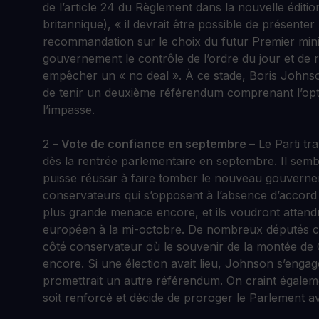
de l’article 24 du Règlement dans la nouvelle éditi
britannique), « il devrait être possible de présent
recommandation sur le choix du futur Premier mini
gouvernement le contrôle de l’ordre du jour et de 
empêcher un « no deal ». À ce stade, Boris Johnso
de tenir un deuxième référendum comprenant l’option
l’impasse.
2 –
Vote de confiance en septembre
– Le Parti tr
dès la rentrée parlementaire en septembre. Il se
puisse réussir à faire tomber le nouveau gouvern
conservateurs qui s’opposent à l’absence d’accor
plus grande menace encore, et ils voudront attendr
européen à la mi-octobre. De nombreux députés cra
côté conservateur où le souvenir de la montée de 
encore. Si une élection avait lieu, Johnson s’engager
promettrait un autre référendum. On craint égaleme
soit renforcé et décide de proroger le Parlement av