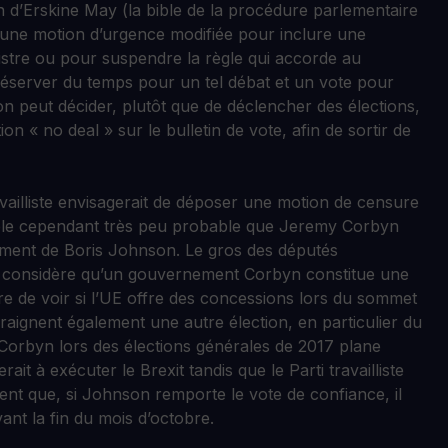
on d’Erskine May (la bible de la procédure parlementaire
er une motion d’urgence modifiée pour inclure une
stre ou pour suspendre la règle qui accorde au
réserver du temps pour un tel débat et un vote pour
n peut décider, plutôt que de déclencher des élections,
 « no deal » sur le bulletin de vote, afin de sortir de
availliste envisagerait de déposer une motion de censure
mble cependant très peu probable que Jeremy Corbyn
ement de Boris Johnson. Le gros des députés
d considère qu’un gouvernement Corbyn constitue une
e de voir si l’UE offre des concessions lors du sommet
ignent également une autre élection, en particulier du
Corbyn lors des élections générales de 2017 plane
ait à exécuter le Brexit tandis que le Parti travailliste
nt que, si Johnson remporte le vote de confiance, il
ant la fin du mois d’octobre.