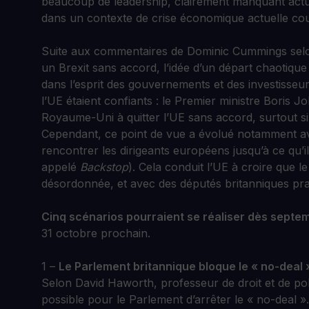
beaucoup de leadership, clairement manquant actu
dans un contexte de crise économique actuelle coup
Suite aux commentaires de Dominic Cummings selon
un Brexit sans accord, l’idée d’un départ chaotique
dans l’esprit des gouvernements et des investisseu
l’UE étaient confiants : le Premier ministre Boris 
Royaume-Uni à quitter l’UE sans accord, surtout si 
Cependant, ce point de vue a évolué notamment av
rencontrer les dirigeants européens jusqu’à ce qu’ils
appelé
Backstop
). Cela conduit l’UE à croire que 
désordonnée, et avec des députés britanniques prat
Cinq scénarios pourraient se réaliser dès septe
31 octobre prochain.
1 –
Le Parlement britannique bloque le « no-deal
Selon David Haworth, professeur de droit et de poli
possible pour le Parlement d’arrêter le « no-deal ». 