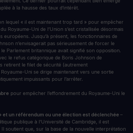
ellement. Ce dernier pourrait cependant bien émergé
lée à la hausse des taux d’intérêt.
 lequel « il est maintenant trop tard » pour empêcher
 du Royaume-Uni de l’Union s’est cristallisée désormais
rs européens. Jusqu’à présent, les fonctionnaires de
Johnson n’envisagerait pas sérieusement de forcer le
le Parlement britannique avait signifié son opposition.
ec le refus catégorique de Boris Johnson de
 retirent le filet de sécurité (autrement
le Royaume-Uni se dirige maintenant vers une sortie
iquement impuissants pour l’arrêter.
mbre
pour empêcher l’effondrement du Royaume-Uni le
 » et un référendum ou une élection est déclenchée
–
tique publique à l’Université de Cambridge, il est
Il soutient que, sur la base de la nouvelle interprétation