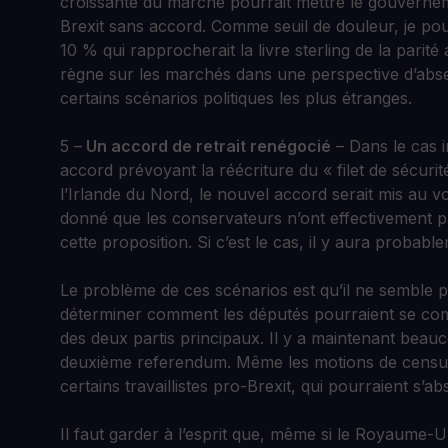
croissante du marché pourrait mettre le gouvernem
Brexit sans accord. Comme seuil de douleur, je pou
10 % qui rapprocherait la livre sterling de la parit
règne sur les marchés dans une perspective d’absen
certains scénarios politiques les plus étranges.
5 –
Un accord de retrait renégocié
– Dans le cas 
accord prévoyant la réécriture du « filet de sécurité
l’Irlande du Nord, le nouvel accord serait mis au v
donné que les conservateurs n’ont effectivement pas
cette proposition. Si c’est le cas, il y aura probab
Le problème de ces scénarios est qu’il ne semble pas
déterminer comment les députés pourraient se comp
des deux partis principaux. Il y a maintenant beau
deuxième referendum. Même les motions de censure
certains travaillistes pro-Brexit, qui pourraient s’
Il faut garder à l’esprit que, même si le Royaume-Un