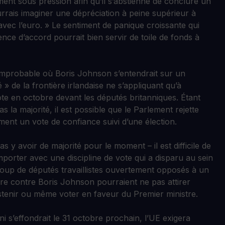
ent sous pression afin qu’il s’abstienne de conclure un
rrais imaginer une dépréciation à peine supérieur à
é avec l’euro. » Le sentiment de panique croissante qui
ce d’accord pourrait bien servir de toile de fonds à
improbable où Boris Johnson s’entendrait sur un
 » de la frontière irlandaise ne s’appliquant qu’à
ote en octobre devant les députés britanniques. Étant
 la majorité, il est possible que le Parlement rejette
lement un vote de confiance suivi d’une élection.
 y avoir de majorité pour le moment – il est difficile de
orter avec une discipline de vote qui a disparu au sein
coup de députés travaillistes ouvertement opposés à un
 contre Boris Johnson pourraient ne pas attirer
abstenir ou même voter en faveur du Premier ministre.
i s’effondrait le 31 octobre prochain, l’UE exigera