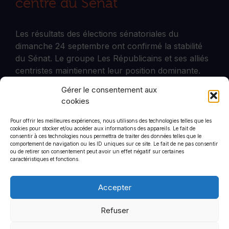
centre du Sénat
Les résultats des élections sénatoriales du
dimanche 24 septembre ont confirmé la stabilité
du Sénat. Le groupe Les Républicains et ses alliés
centristes maintiennent leur position dominante.
Gérer le consentement aux
cookies
Pour offrir les meilleures expériences, nous utilisons des technologies telles que les
cookies pour stocker et/ou accéder aux informations des appareils. Le fait de
CommStrat
consentir à ces technologies nous permettra de traiter des données telles que le
comportement de navigation ou les ID uniques sur ce site. Le fait de ne pas consentir
6 rue de Saint-Petersbourg
ou de retirer son consentement peut avoir un effet négatif sur certaines
75008
caractéristiques et fonctions.
+33 1 44 90 01 46
Accepter
Refuser
Politique de confidentialité
Mentions légales