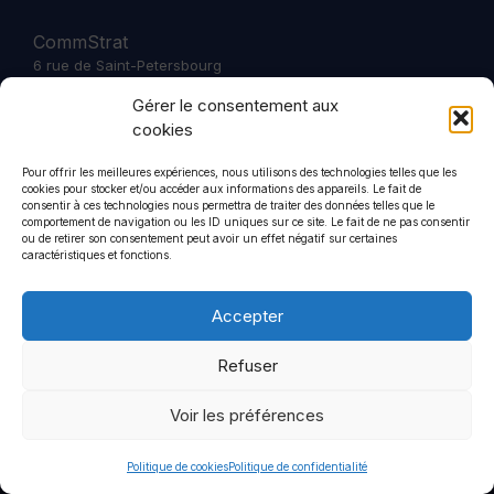
CommStrat
6 rue de Saint-Petersbourg
75008
Gérer le consentement aux
+33 1 44 90 01 46
cookies
Pour offrir les meilleures expériences, nous utilisons des technologies telles que les
cookies pour stocker et/ou accéder aux informations des appareils. Le fait de
consentir à ces technologies nous permettra de traiter des données telles que le
comportement de navigation ou les ID uniques sur ce site. Le fait de ne pas consentir
Politique de confidentialité
Mentions légales
ou de retirer son consentement peut avoir un effet négatif sur certaines
caractéristiques et fonctions.
© 2026 CommStrat
• Construit avec
GeneratePress
Accepter
Refuser
Voir les préférences
Politique de cookies
Politique de confidentialité