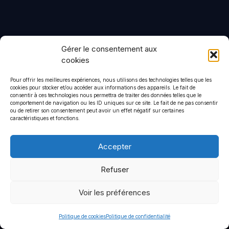
Gérer le consentement aux
Politique de confidentialité
Mentions légales
cookies
Pour offrir les meilleures expériences, nous utilisons des technologies telles que les
© 2026 CommStrat
• Construit avec
GeneratePress
cookies pour stocker et/ou accéder aux informations des appareils. Le fait de
consentir à ces technologies nous permettra de traiter des données telles que le
comportement de navigation ou les ID uniques sur ce site. Le fait de ne pas consentir
ou de retirer son consentement peut avoir un effet négatif sur certaines
caractéristiques et fonctions.
Accepter
Refuser
Voir les préférences
Politique de cookies
Politique de confidentialité