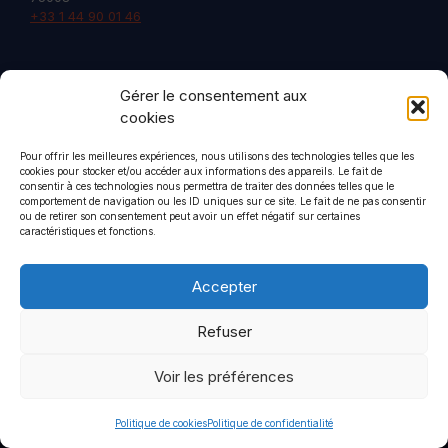
+33 1 44 90 01 46
Gérer le consentement aux
cookies
Politique de confidentialité
Mentions légales
Pour offrir les meilleures expériences, nous utilisons des technologies telles que les
cookies pour stocker et/ou accéder aux informations des appareils. Le fait de
consentir à ces technologies nous permettra de traiter des données telles que le
© 2026 CommStrat
• Construit avec
GeneratePress
comportement de navigation ou les ID uniques sur ce site. Le fait de ne pas consentir
ou de retirer son consentement peut avoir un effet négatif sur certaines
caractéristiques et fonctions.
Accepter
Refuser
Voir les préférences
Politique de cookies
Politique de confidentialité