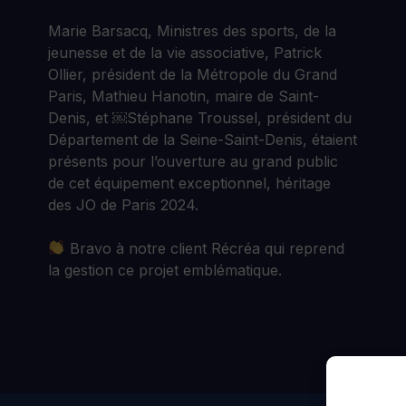
Marie Barsacq, Ministres des sports, de la
jeunesse et de la vie associative, Patrick
Ollier, président de la Métropole du Grand
Paris, Mathieu Hanotin, maire de Saint-
Denis, et ￼Stéphane Troussel, président du
Département de la Seine-Saint-Denis, étaient
présents pour l’ouverture au grand public
de cet équipement exceptionnel, héritage
des JO de Paris 2024.
Bravo à notre client Récréa qui reprend
la gestion ce projet emblématique.