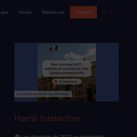
uipe
Média
Références
Contact
Fr
Harris Interactive
Les élections de 2027 se préparent