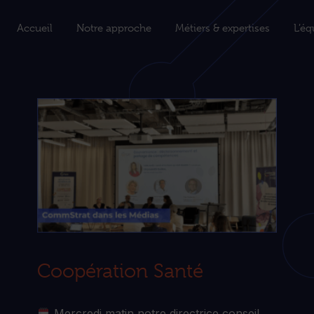
Accueil
Notre approche
Métiers & expertises
L’éq
Coopération Santé
Mercredi matin notre directrice conseil,